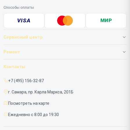
Способы оплаты
VISA
МИР
Сервисный центр
О нашем сервисе
Ремонт
Гарантия
ИБП
Контакты
Прайс-лист
Мониторов
+7 (495) 156-32-87
Срочный ремонт
г. Самара, пр. Карла Маркса, 201Б
Доставка и способы оплаты
Посмотреть на карте
Диагностика
Ежедневно с 8:00 до 19:30
Контакты