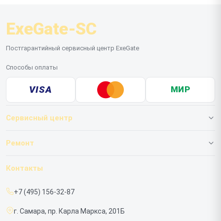
ExeGate-SC
Постгарантийный сервисный центр ExeGate
Способы оплаты
VISA
МИР
Сервисный центр
О нашем сервисе
Ремонт
Гарантия
ИБП
Контакты
Прайс-лист
Мониторов
+7 (495) 156-32-87
Срочный ремонт
г. Самара, пр. Карла Маркса, 201Б
Доставка и способы оплаты