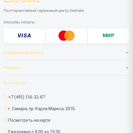
Постгарантийный сервисный центр ExeGate
Способы оплаты
VISA
МИР
Сервисный центр
О нашем сервисе
Ремонт
Гарантия
ИБП
Контакты
Прайс-лист
Мониторов
+7 (495) 156-32-87
Срочный ремонт
г. Самара, пр. Карла Маркса, 201Б
Доставка и способы оплаты
Посмотреть на карте
Диагностика
Ежедневно с 8:00 до 19:30