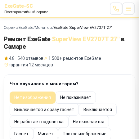
ExeGate-SC
Постгарантийный сервис
Сервис ExeGate
/
Монитор
/
ExeGate SuperView EV2707T 27"
Ремонт ExeGate
SuperView EV2707T 27"
в
Самаре
4.8 · 540 отзывов
1 500+ ремонтов ExeGate
гарантия 12 месяцев
Что случилось с монитором?
Нет изображения
Не показывает
Выключается и сразу гаснет
Выключается
Не работает подсветка
Не включается
Гаснет
Мигает
Плохое изображение