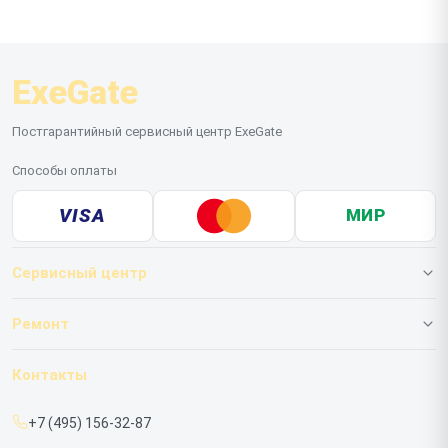
ExeGate
Постгарантийный сервисный центр ExeGate
Способы оплаты
VISA
МИР
Сервисный центр
О нашем сервисе
Ремонт
Гарантия
ИБП
Контакты
Прайс-лист
Мониторов
+7 (495) 156-32-87
Срочный ремонт