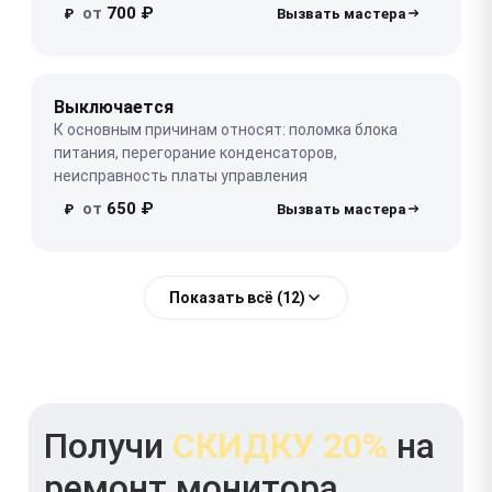
от
700 ₽
₽
Выключается
К основным причинам относят: поломка блока
питания, перегорание конденсаторов,
неисправность платы управления
от
650 ₽
₽
Показать всё (12)
Получи
СКИДКУ 20%
на
ремонт монитора