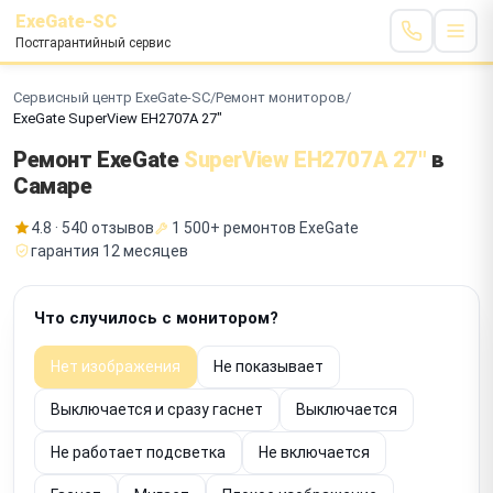
ExeGate-SC
Постгарантийный сервис
Сервисный центр ExeGate-SC
/
Ремонт мониторов
/
ExeGate SuperView EH2707A 27"
Ремонт ExeGate
SuperView EH2707A 27"
в
Самаре
4.8 · 540 отзывов
1 500+ ремонтов ExeGate
гарантия 12 месяцев
Что случилось с монитором?
Нет изображения
Не показывает
Выключается и сразу гаснет
Выключается
Не работает подсветка
Не включается