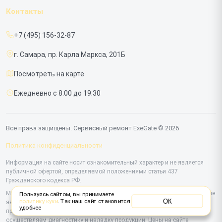
Гарантия
ИБП
Контакты
Прайс-лист
Мониторов
+7 (495) 156-32-87
Срочный ремонт
г. Самара, пр. Карла Маркса, 201Б
Доставка и способы оплаты
Посмотреть на карте
Диагностика
Ежедневно с 8:00 до 19:30
Контакты
Все права защищены. Сервисный ремонт ExeGate © 2026
Политика конфиденциальности
Информация на сайте носит ознакомительный характер и не является
публичной офертой, определяемой положениями статьи 437
Гражданского кодекса РФ.
Мы специализируемся на обслуживании и ремонте техники ExeGate, но не
Пользуясь сайтом, вы принимаете
ОК
политику куки
. Так наш сайт становится
являемся их официальным представителем. Предоставляем
удобнее
профессиональные услуги после истечения гарантии, а также
осуществляем диагностику и наладку продукции. Цены на сайте