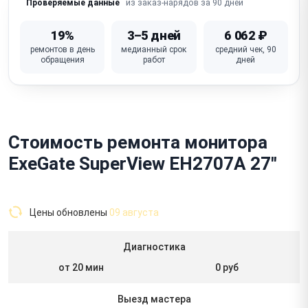
из заказ-нарядов за 90 дней
Проверяемые данные
19%
3–5 дней
6 062 ₽
ремонтов в день
медианный срок
средний чек, 90
обращения
работ
дней
Стоимость ремонта монитора
ExeGate SuperView EH2707A 27"
Цены обновлены
09 августа
Диагностика
от 20 мин
0 руб
Выезд мастера