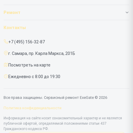
О нашем сервисе
Ремонт
Гарантия
ИБП
Контакты
Прайс-лист
Мониторов
+7 (495) 156-32-87
Срочный ремонт
г. Самара, пр. Карла Маркса, 201Б
Доставка и способы оплаты
Посмотреть на карте
Диагностика
Ежедневно с 8:00 до 19:30
Контакты
Все права защищены. Сервисный ремонт ExeGate © 2026
Политика конфиденциальности
Информация на сайте носит ознакомительный характер и не является
публичной офертой, определяемой положениями статьи 437
Гражданского кодекса РФ.