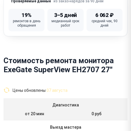
из заказ-нарядов за 90 дней
Проверяемые данные
19%
3–5 дней
6 062 ₽
ремонтов в день
медианный срок
средний чек, 90
обращения
работ
дней
Стоимость ремонта монитора
ExeGate SuperView EH2707 27"
Цены обновлены
07 августа
Диагностика
от 20 мин
0 руб
Выезд мастера