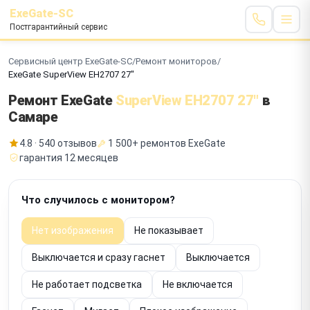
ExeGate-SC
Постгарантийный сервис
Сервисный центр ExeGate-SC
/
Ремонт мониторов
/
ExeGate SuperView EH2707 27"
Ремонт ExeGate
SuperView EH2707 27"
в
Самаре
4.8 · 540 отзывов
1 500+ ремонтов ExeGate
гарантия 12 месяцев
Что случилось с монитором?
Нет изображения
Не показывает
Выключается и сразу гаснет
Выключается
Не работает подсветка
Не включается