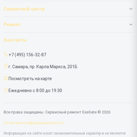
Сервисный центр
О нашем сервисе
Ремонт
Гарантия
ИБП
Контакты
Прайс-лист
Мониторов
+7 (495) 156-32-87
Срочный ремонт
г. Самара, пр. Карла Маркса, 201Б
Доставка и способы оплаты
Посмотреть на карте
Диагностика
Ежедневно с 8:00 до 19:30
Контакты
Все права защищены. Сервисный ремонт ExeGate © 2026
Политика конфиденциальности
Информация на сайте носит ознакомительный характер и не является