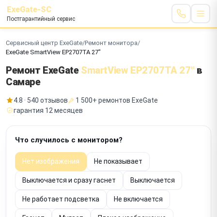
ExeGate-SC
Постгарантийный сервис
Сервисный центр ExeGate
/
Ремонт монитора
/
ExeGate SmartView EP2707TA 27"
Ремонт ExeGate
SmartView EP2707TA 27"
в
Самаре
4.8 · 540 отзывов
1 500+ ремонтов ExeGate
гарантия 12 месяцев
Что случилось с монитором?
Нет изображения
Не показывает
Выключается и сразу гаснет
Выключается
Не работает подсветка
Не включается