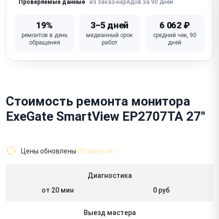
из заказ-нарядов за 90 дней
Проверяемые данные
19%
3–5 дней
6 062 ₽
ремонтов в день
медианный срок
средний чек, 90
обращения
работ
дней
Стоимость ремонта монитора
ExeGate SmartView EP2707TA 27"
Цены обновлены
07 августа
Диагностика
от 20 мин
0 руб
Выезд мастера