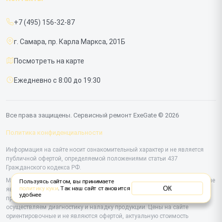
Прайс-лист
Мониторов
+7 (495) 156-32-87
Срочный ремонт
г. Самара, пр. Карла Маркса, 201Б
Доставка и способы оплаты
Посмотреть на карте
Диагностика
Ежедневно с 8:00 до 19:30
Контакты
Все права защищены. Сервисный ремонт ExeGate © 2026
Политика конфиденциальности
Информация на сайте носит ознакомительный характер и не является
публичной офертой, определяемой положениями статьи 437
Гражданского кодекса РФ.
Мы специализируемся на обслуживании и ремонте техники ExeGate, но не
Пользуясь сайтом, вы принимаете
ОК
политику куки
. Так наш сайт становится
являемся их официальным представителем. Предоставляем
удобнее
профессиональные услуги после истечения гарантии, а также
осуществляем диагностику и наладку продукции. Цены на сайте
ориентировочные и не являются офертой, актуальную стоимость