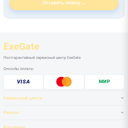
→
Оставить заявку
ExeGate
Постгарантийный сервисный центр ExeGate
Способы оплаты
VISA
МИР
Сервисный центр
О нашем сервисе
Ремонт
Гарантия
ИБП
Контакты