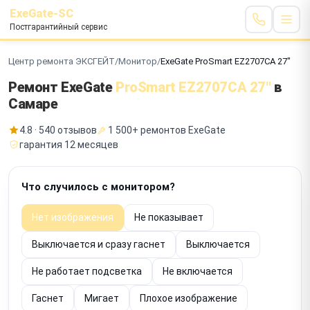
ExeGate-SC
Постгарантийный сервис
Центр ремонта ЭКСГЕЙТ
/
Монитор
/
ExeGate ProSmart EZ2707CA 27"
Ремонт ExeGate
ProSmart EZ2707CA 27"
в
Самаре
4.8 · 540 отзывов
1 500+ ремонтов ExeGate
гарантия 12 месяцев
Что случилось с монитором?
Нет изображения
Не показывает
Выключается и сразу гаснет
Выключается
Не работает подсветка
Не включается
Гаснет
Мигает
Плохое изображение