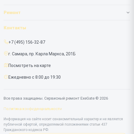
О нашем сервисе
Ремонт
Гарантия
ИБП
Контакты
Прайс-лист
Мониторов
+7 (495) 156-32-87
Срочный ремонт
г. Самара, пр. Карла Маркса, 201Б
Доставка и способы оплаты
Посмотреть на карте
Диагностика
Ежедневно с 8:00 до 19:30
Контакты
Все права защищены. Сервисный ремонт ExeGate © 2026
Политика конфиденциальности
Информация на сайте носит ознакомительный характер и не является
публичной офертой, определяемой положениями статьи 437
Гражданского кодекса РФ.