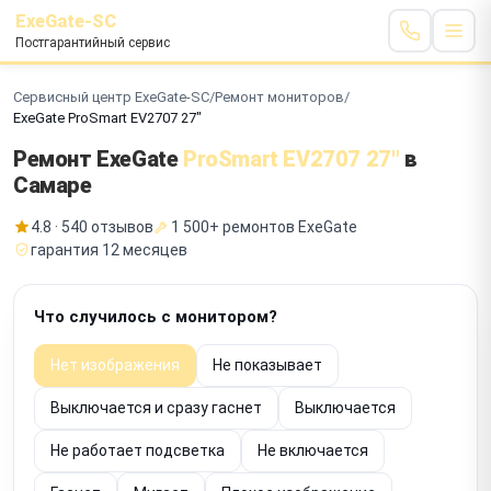
ExeGate-SC
Постгарантийный сервис
Сервисный центр ExeGate-SC
/
Ремонт мониторов
/
ExeGate ProSmart EV2707 27"
Ремонт ExeGate
ProSmart EV2707 27"
в
Самаре
4.8 · 540 отзывов
1 500+ ремонтов ExeGate
гарантия 12 месяцев
Что случилось с монитором?
Нет изображения
Не показывает
Выключается и сразу гаснет
Выключается
Не работает подсветка
Не включается