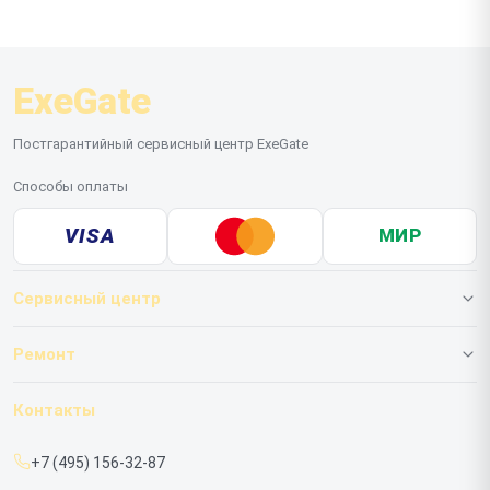
ExeGate
Постгарантийный сервисный центр ExeGate
Способы оплаты
VISA
МИР
Сервисный центр
О нашем сервисе
Ремонт
Гарантия
ИБП
Контакты
Прайс-лист
Мониторов
+7 (495) 156-32-87
Срочный ремонт