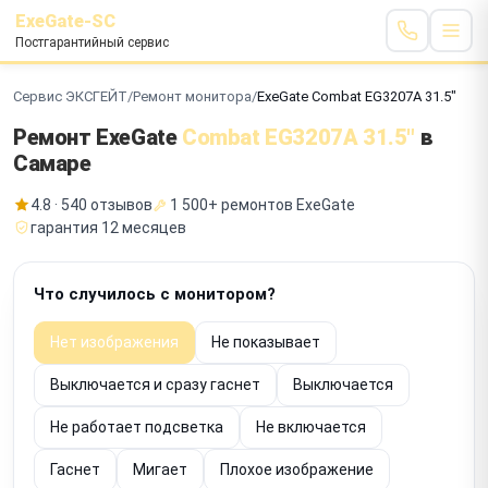
ExeGate-SC
Постгарантийный сервис
Сервис ЭКСГЕЙТ
/
Ремонт монитора
/
ExeGate Combat EG3207A 31.5"
Ремонт ExeGate
Combat EG3207A 31.5"
в
Самаре
4.8 · 540 отзывов
1 500+ ремонтов ExeGate
гарантия 12 месяцев
Что случилось с монитором?
Нет изображения
Не показывает
Выключается и сразу гаснет
Выключается
Не работает подсветка
Не включается
Гаснет
Мигает
Плохое изображение