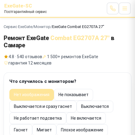
ExeGate-SC
Постгарантийный сервис
Сервис ExeGate
/
Монитор
/
ExeGate Combat EG2707A 27"
Ремонт ExeGate
Combat EG2707A 27"
в
Самаре
4.8 · 540 отзывов
1 500+ ремонтов ExeGate
гарантия 12 месяцев
Что случилось с монитором?
Нет изображения
Не показывает
Выключается и сразу гаснет
Выключается
Не работает подсветка
Не включается
Гаснет
Мигает
Плохое изображение