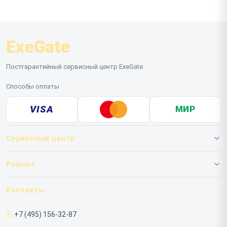
ExeGate
Постгарантийный сервисный центр ExeGate
Способы оплаты
VISA
МИР
Сервисный центр
О нашем сервисе
Ремонт
Гарантия
ИБП
Контакты
Прайс-лист
Мониторов
+7 (495) 156-32-87
Срочный ремонт