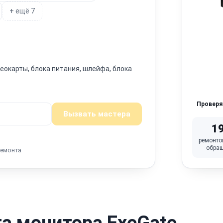
+ ещё 7
окарты, блока питания, шлейфа, блока
Провер
Вызвать мастера
1
ремонто
обра
ремонта
а монитора ExeGate