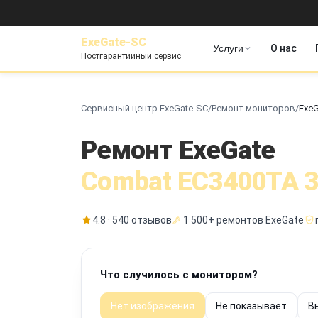
ExeGate-SC
Услуги
О нас
Постгарантийный сервис
Сервисный центр ExeGate-SC
/
Ремонт мониторов
/
ExeG
Ремонт ExeGate
Combat EC3400TA 3
4.8 · 540 отзывов
1 500+ ремонтов ExeGate
Что случилось с монитором?
Нет изображения
Не показывает
В