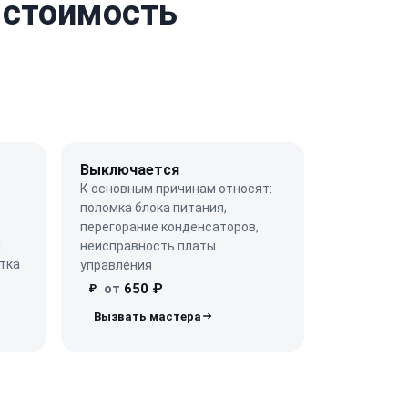
 стоимость
Выключается
К основным причинам относят:
поломка блока питания,
перегорание конденсаторов,
ы
неисправность платы
тка
управления
от
650 ₽
₽