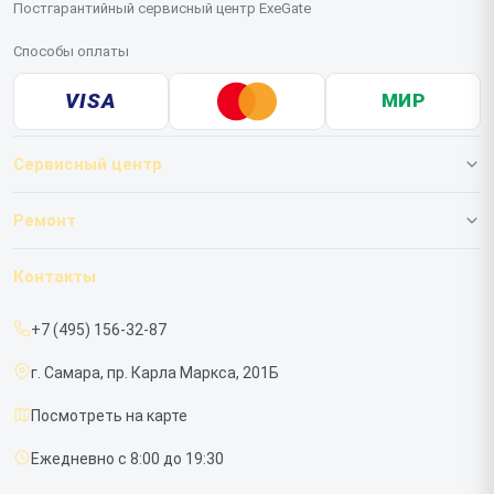
Постгарантийный сервисный центр ExeGate
Способы оплаты
VISA
МИР
Сервисный центр
О нашем сервисе
Ремонт
Гарантия
ИБП
Контакты
Прайс-лист
Мониторов
+7 (495) 156-32-87
Срочный ремонт
г. Самара, пр. Карла Маркса, 201Б
Доставка и способы оплаты
Посмотреть на карте
Диагностика
Ежедневно с 8:00 до 19:30
Контакты