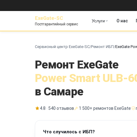
ExeGate-SC
Услуги
О нас
Постгарантийный сервис
Сервисный центр ExeGate-SC
/
Ремонт ИБП
/
ExeGate Po
Ремонт ExeGate
Power Smart ULB-6
в Самаре
4.8 · 540 отзывов
1 500+ ремонтов ExeGate
Что случилось с ИБП?