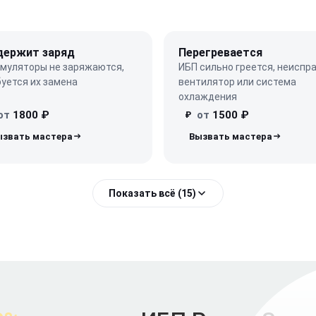
держит заряд
Перегревается
умуляторы не заряжаются,
ИБП сильно греется, неиспр
уется их замена
вентилятор или система
охлаждения
от
1800 ₽
от
1500 ₽
₽
Показать всё (15)