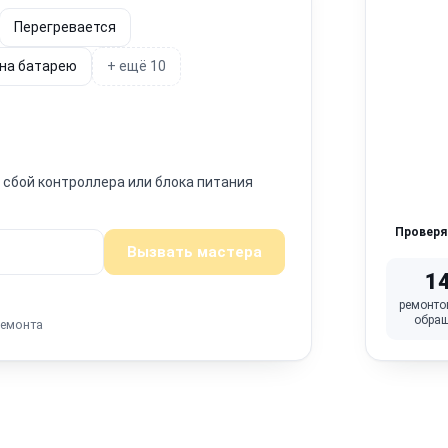
Перегревается
 на батарею
+ ещё 10
н сбой контроллера или блока питания
Провер
Вызвать мастера
1
ремонто
обра
ремонта