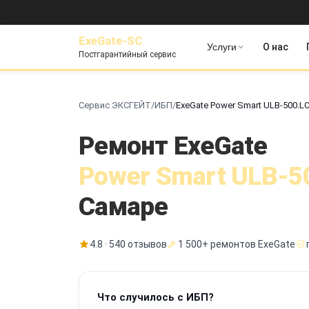
ExeGate-SC
Услуги
О нас
Постгарантийный сервис
Сервис ЭКСГЕЙТ
/
ИБП
/
ExeGate Power Smart ULB-500.L
Ремонт ExeGate
Power Smart ULB-5
Самаре
4.8 · 540 отзывов
1 500+ ремонтов ExeGate
Что случилось с ИБП?