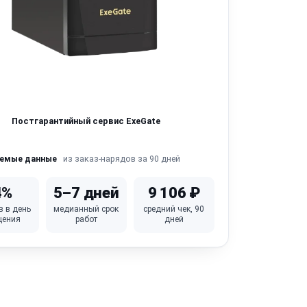
Постгарантийный сервис ExeGate
из заказ-нарядов за 90 дней
яемые данные
4%
5–7 дней
9 106 ₽
в в день
медианный срок
средний чек, 90
щения
работ
дней