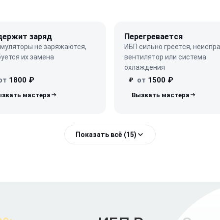
держит заряд
Перегревается
умуляторы не заряжаются,
ИБП сильно греется, неиспр
уется их замена
вентилятор или система
охлаждения
от
1800 ₽
от
1500 ₽
₽
Показать всё (15)