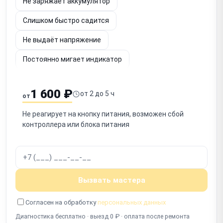
Не заряжает аккумулятор
Слишком быстро садится
Не выдаёт напряжение
Постоянно мигает индикатор
Шумит вентилятор
Не определяется по USB
1 600 ₽
от 2 до 5 ч
от
Срабатывает защита
Запах гари
Не реагирует на кнопку питания, возможен сбой
Не включается после отключения
контроллера или блока питания
Работает с перебоями
Вызвать мастера
Согласен на обработку
персональных данных
Диагностика бесплатно · выезд 0 ₽ · оплата после ремонта