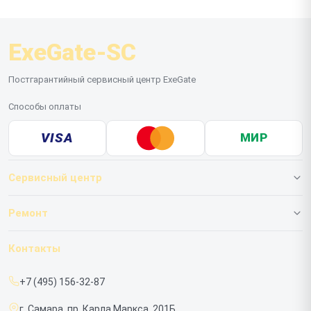
ExeGate-SC
Постгарантийный сервисный центр ExeGate
Способы оплаты
VISA
МИР
Сервисный центр
О нашем сервисе
Ремонт
Гарантия
ИБП
Контакты
Прайс-лист
Мониторов
+7 (495) 156-32-87
Срочный ремонт
г. Самара, пр. Карла Маркса, 201Б