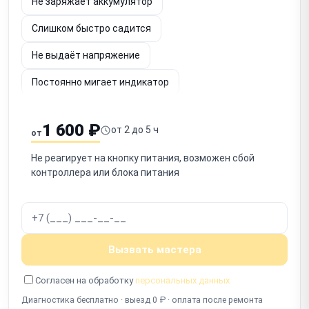
Не заряжает аккумулятор
Слишком быстро садится
Не выдаёт напряжение
Постоянно мигает индикатор
Шумит вентилятор
Не определяется по USB
1 600 ₽
от 2 до 5 ч
от
Срабатывает защита
Запах гари
Не реагирует на кнопку питания, возможен сбой
Не включается после отключения
контроллера или блока питания
Работает с перебоями
Вызвать мастера
Согласен на обработку
персональных данных
Диагностика бесплатно · выезд 0 ₽ · оплата после ремонта