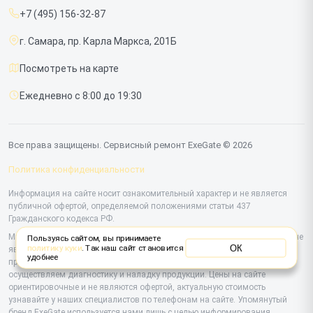
Мониторов
+7 (495) 156-32-87
Срочный ремонт
г. Самара, пр. Карла Маркса, 201Б
Доставка и способы оплаты
Посмотреть на карте
Диагностика
Ежедневно с 8:00 до 19:30
Контакты
Все права защищены. Сервисный ремонт ExeGate © 2026
Политика конфиденциальности
Информация на сайте носит ознакомительный характер и не является
публичной офертой, определяемой положениями статьи 437
Гражданского кодекса РФ.
Мы специализируемся на обслуживании и ремонте техники ExeGate, но не
Пользуясь сайтом, вы принимаете
ОК
политику куки
. Так наш сайт становится
являемся их официальным представителем. Предоставляем
удобнее
профессиональные услуги после истечения гарантии, а также
осуществляем диагностику и наладку продукции. Цены на сайте
ориентировочные и не являются офертой, актуальную стоимость
узнавайте у наших специалистов по телефонам на сайте. Упомянутый
бренд ExeGate используется нами лишь с целью информирования.