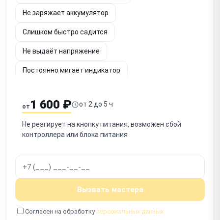
Не заряжает аккумулятор
Слишком быстро садится
Не выдаёт напряжение
Постоянно мигает индикатор
Шумит вентилятор
Не определяется по USB
1 600 ₽
от 2 до 5 ч
от
Срабатывает защита
Запах гари
Не реагирует на кнопку питания, возможен сбой
Не включается после отключения
контроллера или блока питания
Работает с перебоями
Вызвать мастера
Согласен на обработку
персональных данных