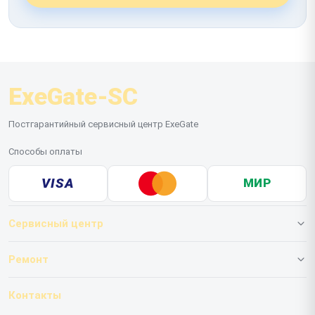
ExeGate-SC
Постгарантийный сервисный центр ExeGate
Способы оплаты
VISA
МИР
Сервисный центр
О нашем сервисе
Ремонт
Гарантия
ИБП
Контакты
Прайс-лист