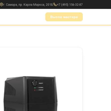
г. Самара, пр. Карла Маркса, 201Б
+7 (495) 156-32-87
Вызов мастера