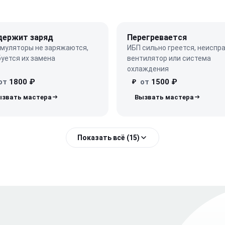
держит заряд
Перегревается
умуляторы не заряжаются,
ИБП сильно греется, неиспр
уется их замена
вентилятор или система
охлаждения
от
1800 ₽
от
1500 ₽
₽
Показать всё (15)