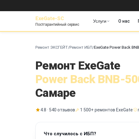
ExeGate-SC
Услуги
О нас
Постгарантийный сервис
Ремонт ЭКСГЕЙТ
/
Ремонт ИБП
/
ExeGate Power Back BNB
Ремонт ExeGate
Power Back BNB-50
Самаре
4.8 · 540 отзывов
1 500+ ремонтов ExeGate
Что случилось с ИБП?