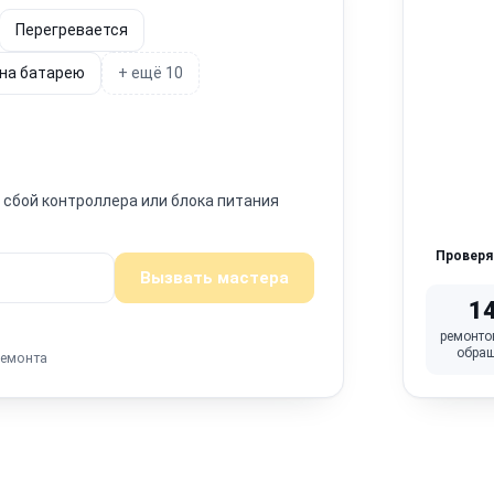
Перегревается
 на батарею
+ ещё 10
н сбой контроллера или блока питания
Провер
Вызвать мастера
1
ремонто
обра
ремонта