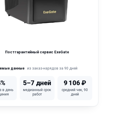
Постгарантийный сервис ExeGate
из заказ-нарядов за 90 дней
яемые данные
4%
5–7 дней
9 106 ₽
в в день
медианный срок
средний чек, 90
щения
работ
дней