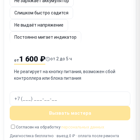
Не заряжает аккумулятор
Слишком быстро садится
Не выдаёт напряжение
Постоянно мигает индикатор
Шумит вентилятор
Не определяется по USB
1 600 ₽
от 2 до 5 ч
от
Срабатывает защита
Запах гари
Не реагирует на кнопку питания, возможен сбой
Не включается после отключения
контроллера или блока питания
Работает с перебоями
Вызвать мастера
Согласен на обработку
персональных данных
Диагностика бесплатно · выезд 0 ₽ · оплата после ремонта