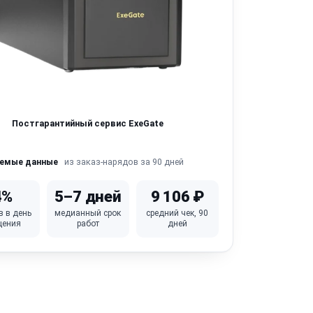
Постгарантийный сервис ExeGate
из заказ-нарядов за 90 дней
яемые данные
4%
5–7 дней
9 106 ₽
в в день
медианный срок
средний чек, 90
щения
работ
дней