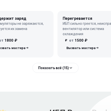
держит заряд
Перегревается
умуляторы не заряжаются,
ИБП сильно греется, неиспр
уется их замена
вентилятор или система
охлаждения
от
1800 ₽
от
1500 ₽
₽
Показать всё (15)