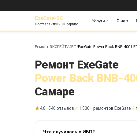
ExeGate-SC
Услуги
О нас
Постгарантийный сервис
Ремонт ЭКСГЕЙТ
/
ИБП
/
ExeGate Power Back BNB-400.LE
Ремонт ExeGate
Power Back BNB-40
Самаре
4.8 · 540 отзывов
1 500+ ремонтов ExeGate
Что случилось с ИБП?