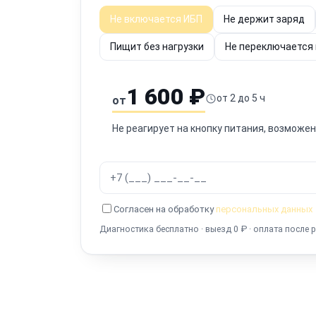
Не включается ИБП
Не держит заряд
Пищит без нагрузки
Не переключается
1 600 ₽
от 2 до 5 ч
от
Не реагирует на кнопку питания, возможе
Согласен на обработку
персональных данных
Диагностика бесплатно · выезд 0 ₽ · оплата после 