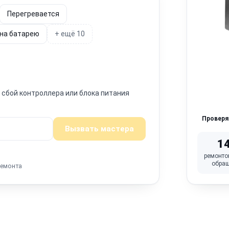
Перегревается
 на батарею
+ ещё 10
н сбой контроллера или блока питания
Провер
Вызвать мастера
1
ремонто
обра
ремонта