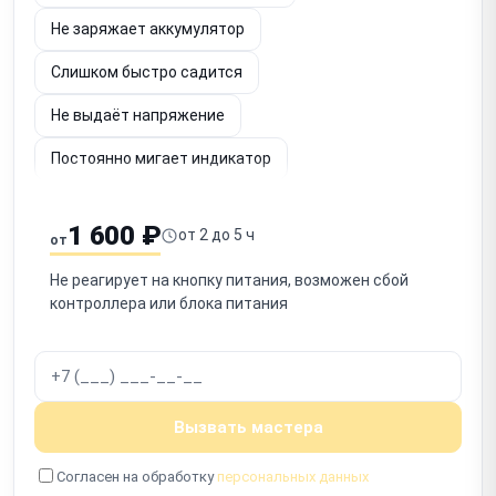
Не заряжает аккумулятор
Слишком быстро садится
Не выдаёт напряжение
Постоянно мигает индикатор
Шумит вентилятор
Не определяется по USB
1 600 ₽
от 2 до 5 ч
от
Срабатывает защита
Запах гари
Не реагирует на кнопку питания, возможен сбой
Не включается после отключения
контроллера или блока питания
Работает с перебоями
Вызвать мастера
Согласен на обработку
персональных данных