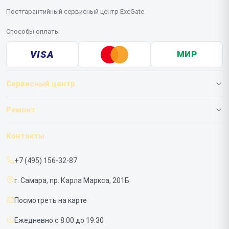
Постгарантийный сервисный центр ExeGate
Способы оплаты
VISA
МИР
Сервисный центр
О нашем сервисе
Ремонт
Гарантия
ИБП
Контакты
Прайс-лист
Мониторов
+7 (495) 156-32-87
Срочный ремонт
г. Самара, пр. Карла Маркса, 201Б
Доставка и способы оплаты
Посмотреть на карте
Диагностика
Ежедневно с 8:00 до 19:30
Контакты