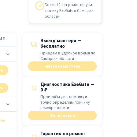
Более 10 лет ремонтируем
технику ExeGate в Самаре и
области
ИЕ
Выезд мастера —
бесплатно
Приедем в удобное время по
Самаре и области
Вызвать мастера
ть
Диагностика ExeGate —
ть
0 ₽
Проведём диагностику и
точно определим причину
неисправности
Записаться
Гарантия на ремонт