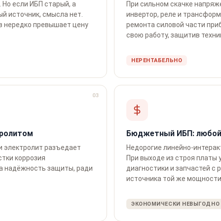
Но если ИБП старый, а
При сильном скачке напряж
ый источник, смысла нет.
инвертор, реле и трансфор
в нередко превышает цену
ремонта силовой части приб
свою работу, защитив техник
НЕРЕНТАБЕЛЬНО
03
тролитом
Бюджетный ИБП: любой
и электролит разъедает
Недорогие линейно-интера
стки коррозия
При выходе из строя платы 
а надёжность защиты, ради
диагностики и запчастей с 
источника той же мощности
ЭКОНОМИЧЕСКИ НЕВЫГОДНО