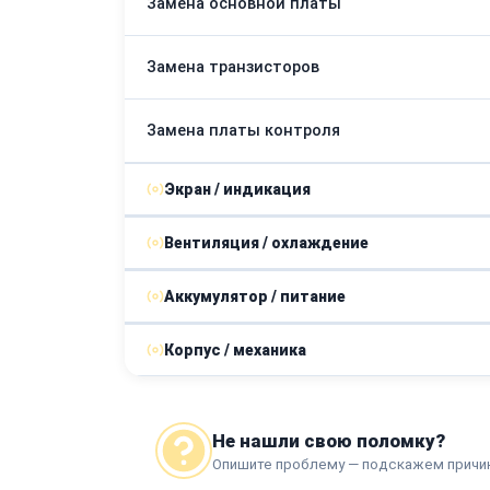
Замена основной платы
Замена транзисторов
Замена платы контроля
Экран / индикация
Вентиляция / охлаждение
Замена дисплея
Аккумулятор / питание
Ремонт системы впуска
Корпус / механика
Замена батарейного отсека
Замена корпусных деталей
Замена импульсного трансформатора
Не нашли свою поломку?
Опишите проблему — подскажем причи