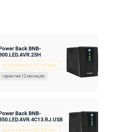
Power Back BNB-
800.LED.AVR.2SH
Power Back BNB-
850.LED.AVR.4C13.RJ.USB