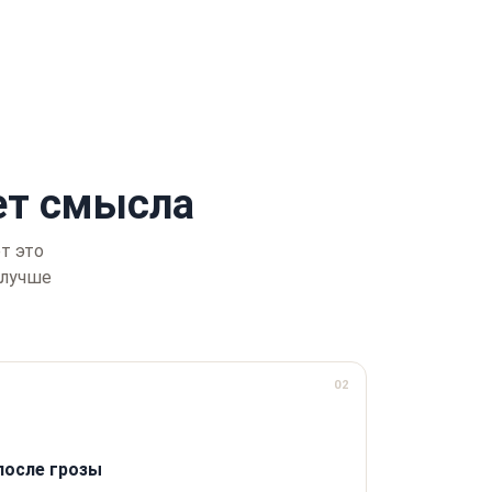
т смысла
т это
 лучше
02
после грозы