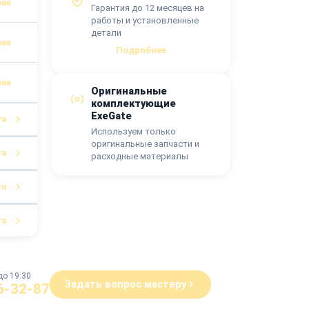
Гарантия до 12 месяцев на
работы и установленные
детали
Подробнее
Оригинальные
комплектующие
ExeGate
га
Используем только
оригинальные запчасти и
га
расходные материалы
ги
га
до 19:30
Задать вопрос мастеру
6-32-87