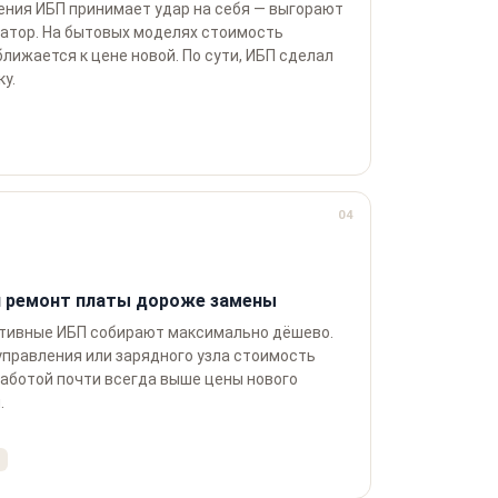
ения ИБП принимает удар на себя — выгорают
матор. На бытовых моделях стоимость
лижается к цене новой. По сути, ИБП сделал
у.
04
 ремонт платы дороже замены
ктивные ИБП собирают максимально дёшево.
управления или зарядного узла стоимость
работой почти всегда выше цены нового
.