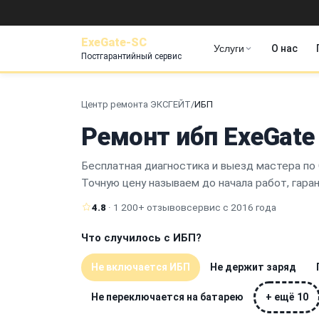
ExeGate-SC
Услуги
О нас
Постгарантийный сервис
Центр ремонта ЭКСГЕЙТ
/
ИБП
Ремонт ибп ExeGate
Бесплатная диагностика и выезд мастера по 
Точную цену называем до начала работ, гара
4.8
· 1 200+ отзывов
сервис с 2016 года
Что случилось с ИБП?
Не включается ИБП
Не держит заряд
Не переключается на батарею
+ ещё 10